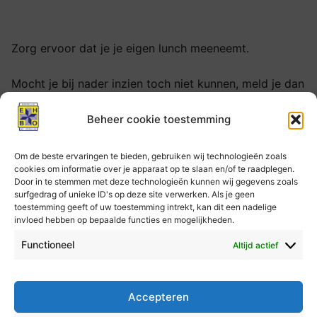
Zorg ervoor dat je je eigen lunch meeneemt.
Mocht je bij nader inzien toch niet kunnen, meld je dan
op tijd af door je reservering te annuleren. Mogelijk
kan iemand anders dan in plaats van jou de lesdag
Beheer cookie toestemming
bijwonen.
Om de beste ervaringen te bieden, gebruiken wij technologieën zoals
cookies om informatie over je apparaat op te slaan en/of te raadplegen.
Let op
: vergeet niet dat je ook nog de lezing moet
Door in te stemmen met deze technologieën kunnen wij gegevens zoals
bijwonen.
surfgedrag of unieke ID's op deze site verwerken. Als je geen
toestemming geeft of uw toestemming intrekt, kan dit een nadelige
invloed hebben op bepaalde functies en mogelijkheden.
Reserveringen
Functioneel
Altijd actief
Er kunnen geen reserveringen meer worden geplaatst
voor deze les.
Accepteren