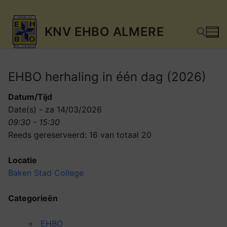
Ga
KNV EHBO ALMERE
naar
de
inhoud
EHBO herhaling in één dag (2026)
Zoeken naar:
Datum/Tijd
Date(s) - za 14/03/2026
09:30 - 15:30
Reeds gereserveerd: 16 van totaal 20
Locatie
Baken Stad College
Categorieën
EHBO