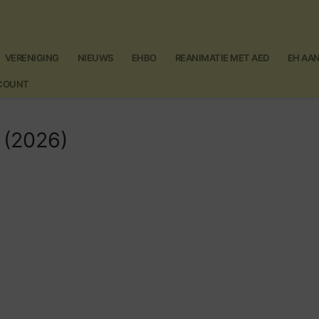
VERENIGING
NIEUWS
EHBO
REANIMATIE MET AED
EH AA
CCOUNT
 (2026)