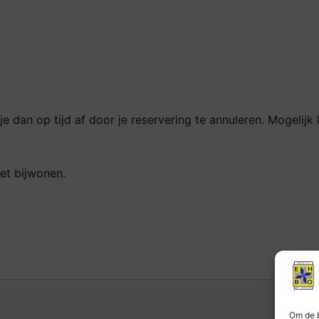
 je dan op tijd af door je reservering te annuleren. Mogelij
oet bijwonen.
Om de b