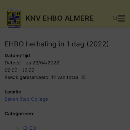
Ga
KNV EHBO ALMERE
naar
de
inhoud
EHBO herhaling in 1 dag (2022)
Zoeken naar:
Datum/Tijd
Date(s) - za 23/04/2022
09:00 - 16:00
Reeds gereserveerd: 12 van totaal 15
Locatie
Baken Stad College
Categorieën
EHBO