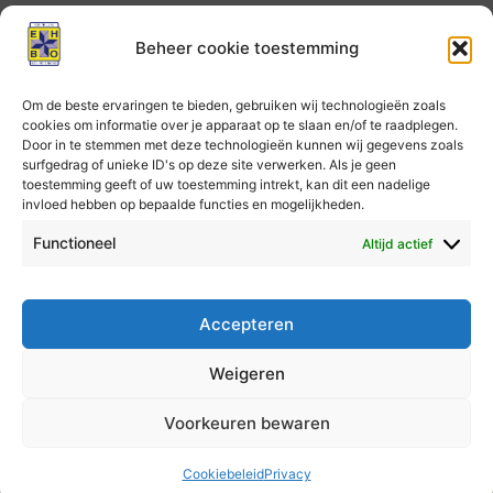
Beheer cookie toestemming
Alle EHBO kennis in 1 dag op peil houden… theorie,
praktijk… hard werken, maar dan heb je wel weer
Om de beste ervaringen te bieden, gebruiken wij technologieën zoals
cookies om informatie over je apparaat op te slaan en/of te raadplegen.
kunnen laten zien dat je competent bent volgens de
Door in te stemmen met deze technologieën kunnen wij gegevens zoals
richtlijnen van het Oranje Kruis.
surfgedrag of unieke ID's op deze site verwerken. Als je geen
toestemming geeft of uw toestemming intrekt, kan dit een nadelige
invloed hebben op bepaalde functies en mogelijkheden.
Reserveringen
Functioneel
Altijd actief
Er kunnen geen reserveringen meer worden geplaatst
voor deze les.
Accepteren
Weigeren
Voorkeuren bewaren
Auteursrecht © 2026 KNV EHBO Almere
Cookiebeleid
Privacy