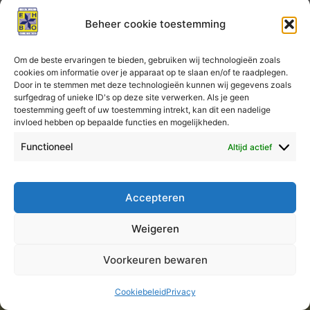
Beheer cookie toestemming
Reserveringen
Om de beste ervaringen te bieden, gebruiken wij technologieën zoals
cookies om informatie over je apparaat op te slaan en/of te raadplegen.
Door in te stemmen met deze technologieën kunnen wij gegevens zoals
Er kunnen geen reserveringen meer worden geplaatst
surfgedrag of unieke ID's op deze site verwerken. Als je geen
voor deze les.
toestemming geeft of uw toestemming intrekt, kan dit een nadelige
invloed hebben op bepaalde functies en mogelijkheden.
Functioneel
Altijd actief
Auteursrecht © 2026 KNV EHBO Almere
Accepteren
Weigeren
Voorkeuren bewaren
Cookiebeleid
Privacy