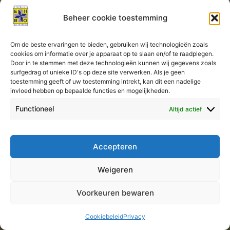
EHBO
Beheer cookie toestemming
Om de beste ervaringen te bieden, gebruiken wij technologieën zoals
Reserveringen
cookies om informatie over je apparaat op te slaan en/of te raadplegen.
Door in te stemmen met deze technologieën kunnen wij gegevens zoals
surfgedrag of unieke ID's op deze site verwerken. Als je geen
Er kunnen geen reserveringen meer worden geplaatst
toestemming geeft of uw toestemming intrekt, kan dit een nadelige
invloed hebben op bepaalde functies en mogelijkheden.
voor deze les.
Functioneel
Altijd actief
Accepteren
Auteursrecht © 2026 KNV EHBO Almere
Weigeren
Voorkeuren bewaren
Cookiebeleid
Privacy