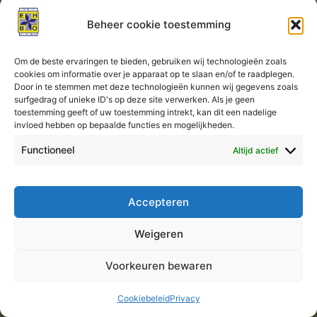
EHBO
Beheer cookie toestemming
Om de beste ervaringen te bieden, gebruiken wij technologieën zoals
Reserveringen
cookies om informatie over je apparaat op te slaan en/of te raadplegen.
Door in te stemmen met deze technologieën kunnen wij gegevens zoals
surfgedrag of unieke ID's op deze site verwerken. Als je geen
Er kunnen geen reserveringen meer worden geplaatst
toestemming geeft of uw toestemming intrekt, kan dit een nadelige
invloed hebben op bepaalde functies en mogelijkheden.
voor deze les.
Functioneel
Altijd actief
Accepteren
Auteursrecht © 2026 KNV EHBO Almere
Weigeren
Voorkeuren bewaren
Cookiebeleid
Privacy