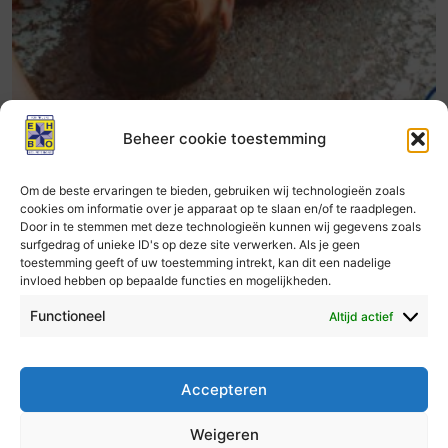
Beheer cookie toestemming
Om de beste ervaringen te bieden, gebruiken wij technologieën zoals
cookies om informatie over je apparaat op te slaan en/of te raadplegen.
Door in te stemmen met deze technologieën kunnen wij gegevens zoals
EHBO
surfgedrag of unieke ID's op deze site verwerken. Als je geen
Eerste Hulp Bij Ongelukken: basisopleiding
toestemming geeft of uw toestemming intrekt, kan dit een nadelige
invloed hebben op bepaalde functies en mogelijkheden.
€
200,00
Functioneel
Altijd actief
Opties selecteren
Accepteren
Weigeren