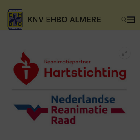
Ga
KNV EHBO ALMERE
naar
de
inhoud
Zoeken naar: