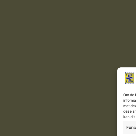
Om de b
informa
met dez
deze si
kan dit
Func