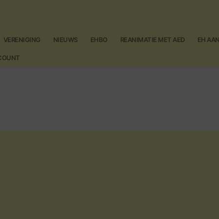
VERENIGING
NIEUWS
EHBO
REANIMATIE MET AED
EH AA
CCOUNT