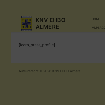
Ga
naar
KNV EHBO
HOME
de
ALMERE
inhoud
MIJN A
[learn_press_profile]
Auteursrecht © 2026 KNV EHBO Almere