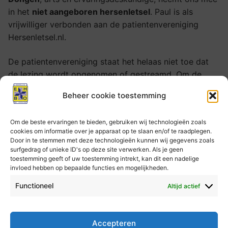
in het
niet aangeboren hersenletsel
. Paul is als
vrijwilliger verbonden aan de patientenvereniging
Hersenletsel.nl.
De patientenvereniging staat het helaas niet toe dat
de lezing wordt opgenomen of gestreamd. Om de
lezing te volgen is het dus noodzakelijk om fysiek
Beheer cookie toestemming
aanwezig te zijn.
Om de beste ervaringen te bieden, gebruiken wij technologieën zoals
Samen met Paul zullen wij bespreken of de lezing aan
cookies om informatie over je apparaat op te slaan en/of te raadplegen.
het begin, het einde of ergens tijdens de ALV zal
Door in te stemmen met deze technologieën kunnen wij gegevens zoals
worden gegeven.
surfgedrag of unieke ID's op deze site verwerken. Als je geen
toestemming geeft of uw toestemming intrekt, kan dit een nadelige
invloed hebben op bepaalde functies en mogelijkheden.
Bericht
Functioneel
Altijd actief
VORIGE
VOLGENDE
navigatie
Vorig
Volgend
Aanstelling
Start basisopleiding
bericht:
bericht:
vertrouwenscontactpersoon
EHBO
Accepteren